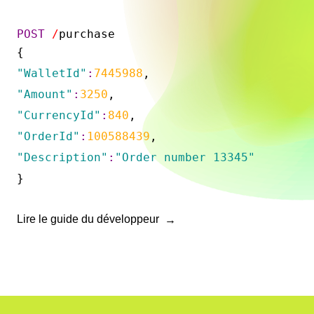
POST
/
purchase
{
"WalletId"
:
7445988
,
"Amount"
:
3250
,
"CurrencyId"
:
840
,
"OrderId"
:
100588439
,
"Description"
:
"Order number 13345"
}
Lire le guide du développeur